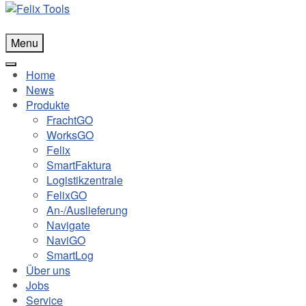
Menu
Home
News
Produkte
FrachtGO
WorksGO
Felix
SmartFaktura
Logistikzentrale
FelixGO
An-/Auslieferung
Navigate
NaviGO
SmartLog
Über uns
Jobs
Service