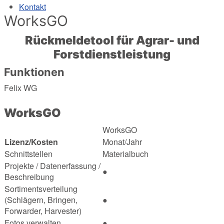
Kontakt
WorksGO
Rückmeldetool für Agrar- und
Forstdienstleistung
Funktionen
Felix
WG
WorksGO
WorksGO
Lizenz/Kosten
Monat/Jahr
Schnittstellen
Materialbuch
Projekte / Datenerfassung /
●
Beschreibung
Sortimentsverteilung
(Schlägern, Bringen,
●
Forwarder, Harvester)
Fotos verwalten
●