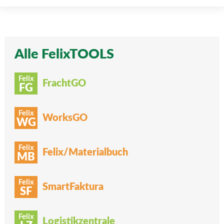
Alle FelixTOOLS
Felix
FrachtGO
FG
Felix
WorksGO
WG
Felix
Felix/Materialbuch
MB
Felix
SmartFaktura
SF
Felix
Logistikzentrale