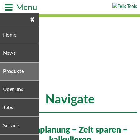
Menu
Home
News
Produkte
Über uns
Navigate
Jobs
Service
Routenplanung – Zeit sparen –
kalkulieren