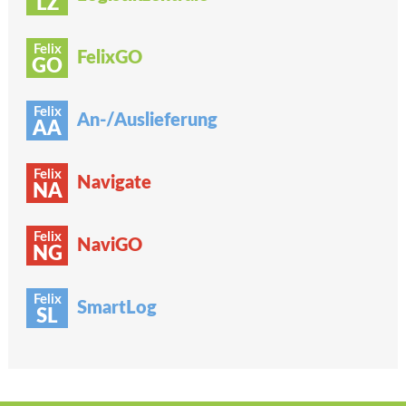
LZ
Felix
FelixGO
GO
Felix
An-/Auslieferung
AA
Felix
Navigate
NA
Felix
NaviGO
NG
Felix
SmartLog
SL