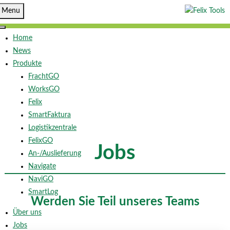
Menu
Home
News
Produkte
FrachtGO
WorksGO
Felix
SmartFaktura
Logistikzentrale
FelixGO
Jobs
An-/Auslieferung
Navigate
NaviGO
SmartLog
Werden Sie Teil unseres Teams
Über uns
Jobs