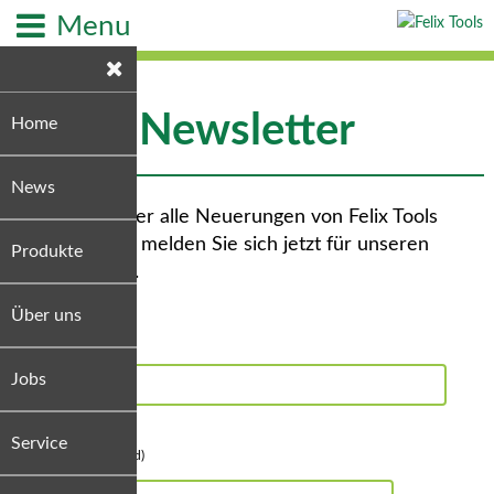
Menu
Newsletter
Home
News
Bleiben Sie über alle Neuerungen von Felix Tools
informiert und melden Sie sich jetzt für unseren
Produkte
Newsletter an.
Über uns
Jobs
Name
Service
E-Mail