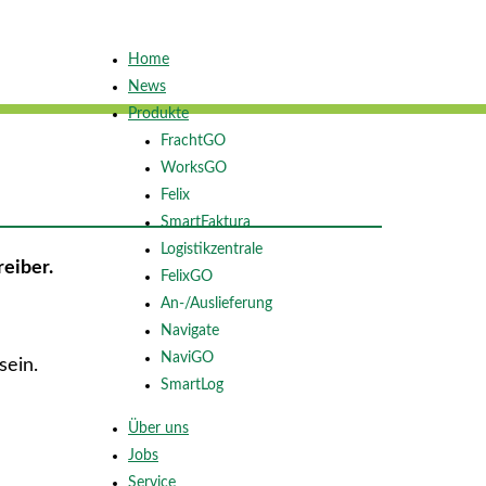
Home
News
Produkte
FrachtGO
WorksGO
Felix
SmartFaktura
Logistikzentrale
eiber.
FelixGO
An-/Auslieferung
Navigate
NaviGO
sein.
SmartLog
Über uns
Jobs
Service