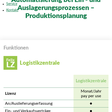
Service
Auslagerungsprozessen –
Kontakt
Produktionsplanung
Funktionen
Felix
Logistikzentrale
LZ
Logistikzentrale
Monat/Jahr
Lizenz
pay per use
An/Auslieferungserfassung
●
Ein- und Verkaufsverträge
●