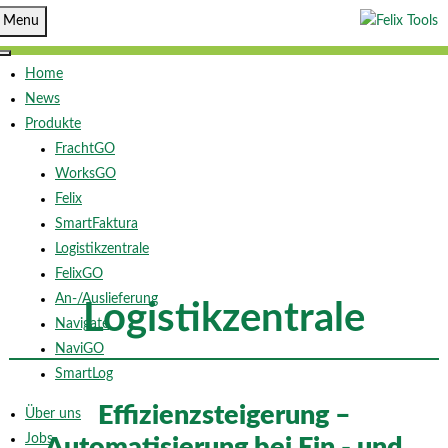
Menu
Home
News
Produkte
FrachtGO
WorksGO
Felix
SmartFaktura
Logistikzentrale
FelixGO
An-/Auslieferung
Logistikzentrale
Navigate
NaviGO
SmartLog
Effizienzsteigerung –
Über uns
Jobs
Automatisierung bei Ein - und