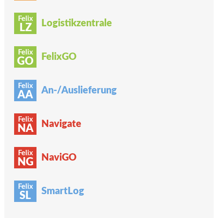
Felix
Logistikzentrale
LZ
Felix
FelixGO
GO
Felix
An-/Auslieferung
AA
Felix
Navigate
NA
Felix
NaviGO
NG
Felix
SmartLog
SL