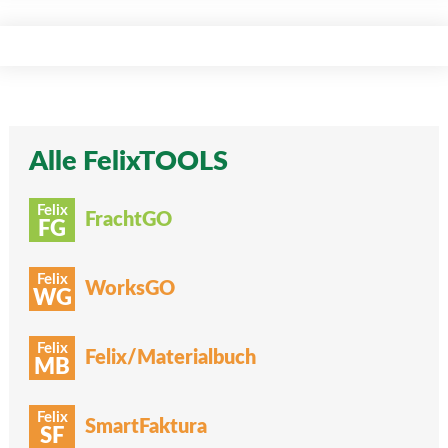
Alle FelixTOOLS
Felix
FrachtGO
FG
Felix
WorksGO
WG
Felix
Felix/Materialbuch
MB
Felix
SmartFaktura
SF