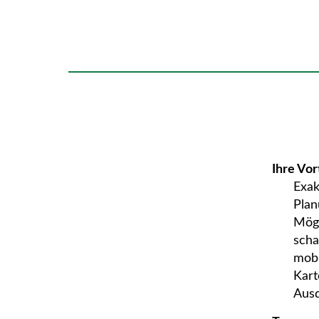
Ihre Vor
Exak
Plan
Mög
scha
mobi
Kart
Ausd