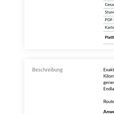
Gesa
Stun
PDF 
Kart
Plat
Beschreibung
Exakt
Kilom
gener
Endla
Rout
Anwe