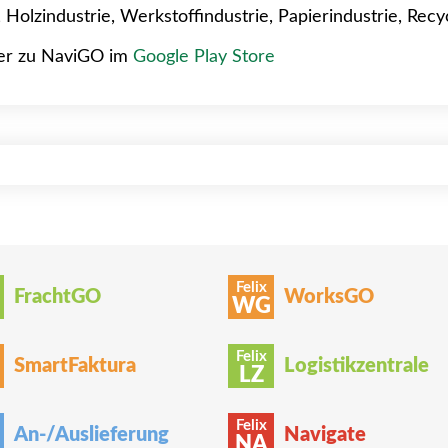
 Holzindustrie, Werkstoffindustrie, Papierindustrie, Rec
er zu NaviGO im
Google Play Store
Felix
FrachtGO
WorksGO
WG
Felix
SmartFaktura
Logistikzentrale
LZ
Felix
An-/Auslieferung
Navigate
NA