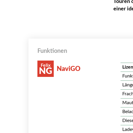
Touren 
einer id
Funktionen
Felix
Lize
NaviGO
NG
Funk
Läng
Frac
Maut
Bela
Diese
Lade