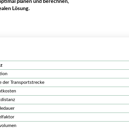
optimal planen und berechnen,
ealen Lösung.
nz
tion
e der Transportstrecke
htkosten
distanz
dedauer
lfaktor
volumen