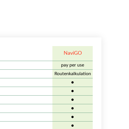
NaviGO
pay per use
Routenkalkulation
●
●
●
●
●
●