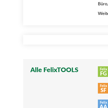
Büro,
Weit
Alle FelixTOOLS
Felix
FG
Felix
SF
Felix
AA