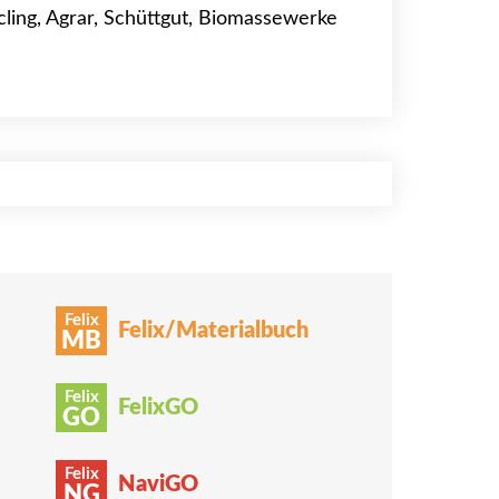
ycling, Agrar, Schüttgut, Biomassewerke
Felix
Felix/Materialbuch
MB
Felix
FelixGO
GO
Felix
NaviGO
NG