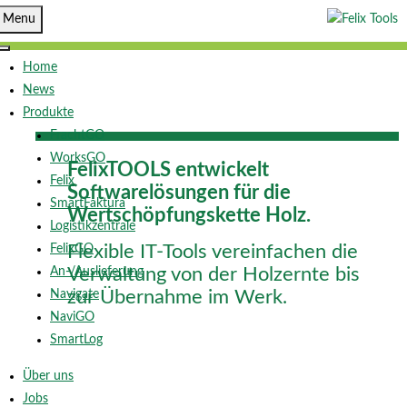
Menu
Home
News
Produkte
FrachtGO
WorksGO
FelixTOOLS entwickelt
Felix
Softwarelösungen
für die
SmartFaktura
Wertschöpfungskette Holz.
Logistikzentrale
Flexible IT-Tools vereinfachen die
FelixGO
Verwaltung von der Holzernte bis
An-/Auslieferung
zur Übernahme im Werk.
Navigate
NaviGO
SmartLog
Über uns
Jobs