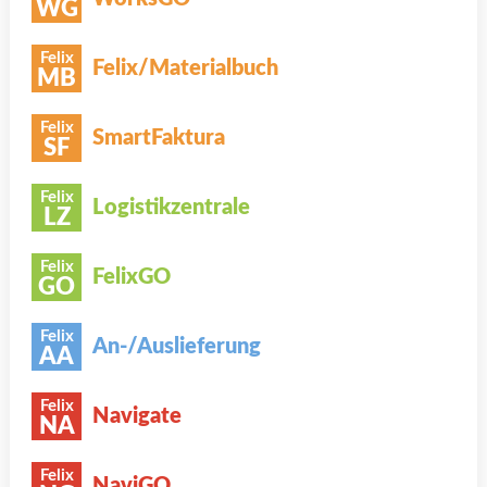
WG
Felix
Felix/Materialbuch
MB
Felix
SmartFaktura
SF
Felix
Logistikzentrale
LZ
Felix
FelixGO
GO
Felix
An-/Auslieferung
AA
Felix
Navigate
NA
Felix
NaviGO