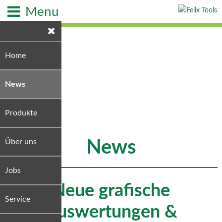
Menu
Home
News
Produkte
Über uns
News
Jobs
Neue grafische
Service
Auswertungen &