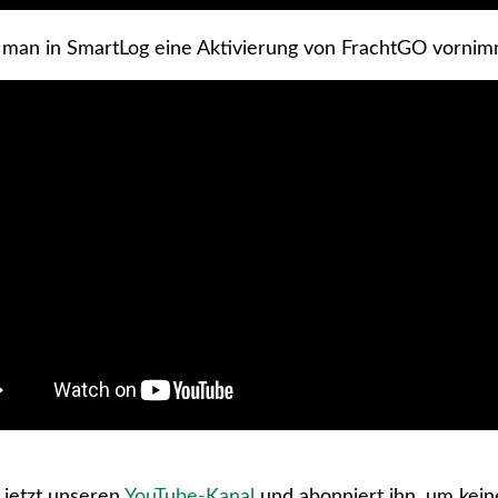
 man in SmartLog eine Aktivierung von FrachtGO vorni
 jetzt unseren
YouTube-Kanal
und abonniert ihn, um kei