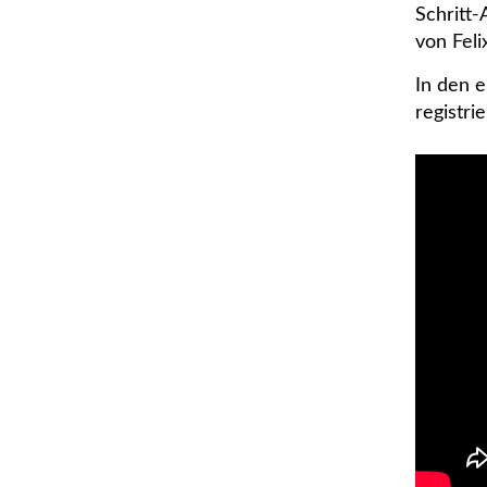
Schritt-
von Feli
In den e
registrie