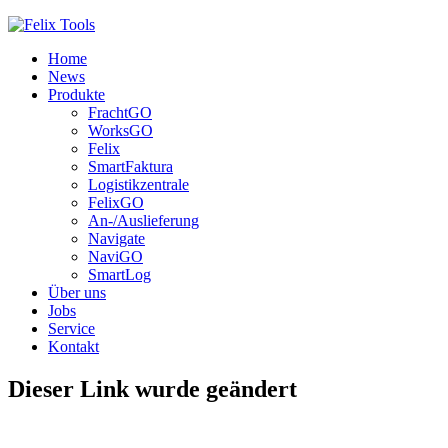
Home
News
Produkte
FrachtGO
WorksGO
Felix
SmartFaktura
Logistikzentrale
FelixGO
An-/Auslieferung
Navigate
NaviGO
SmartLog
Über uns
Jobs
Service
Kontakt
Dieser Link wurde geändert